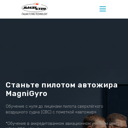
Модели автожиров
Обучение
Галерея
О компани
Станьте пилотом автожира
MagniGyro
Обучение с нуля до лицензии пилота сверхлёгкого
воздушного судна (СВС) с пометкой «автожир»
*Обучение в аккредитованном авиационном учебном центре